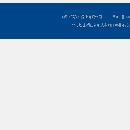
福煤（邵武）煤业有限公司
闽ICP备070
公司地址:福建省邵武市晒口街道邵武