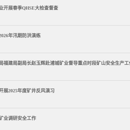
业开展春季QHSE大检查督查
026年汛期防洪演练
局福建局副局长赵玉辉赴浦城矿业督导重点时段矿山安全生产工
展2025年度矿井反风演习
矿业调研安全工作