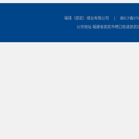
福煤（邵武）煤业有限公司
闽ICP备070
公司地址:福建省邵武市晒口街道邵武