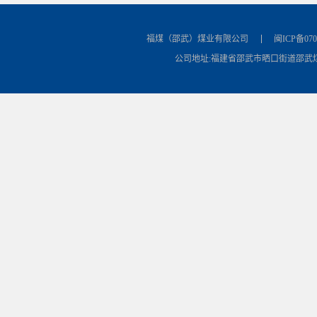
福煤（邵武）煤业有限公司
闽ICP备070
公司地址:福建省邵武市晒口街道邵武