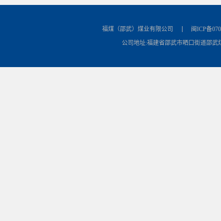
福煤（邵武）煤业有限公司
闽ICP备070
公司地址:福建省邵武市晒口街道邵武