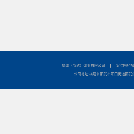
福煤（邵武）煤业有限公司
闽ICP备070
公司地址:福建省邵武市晒口街道邵武