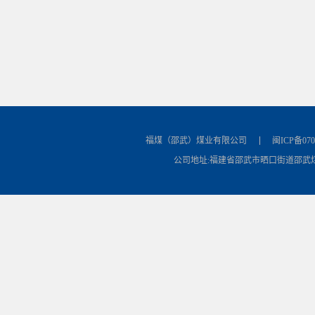
福煤（邵武）煤业有限公司
闽ICP备070
公司地址:福建省邵武市晒口街道邵武